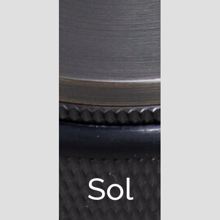
S
o
l