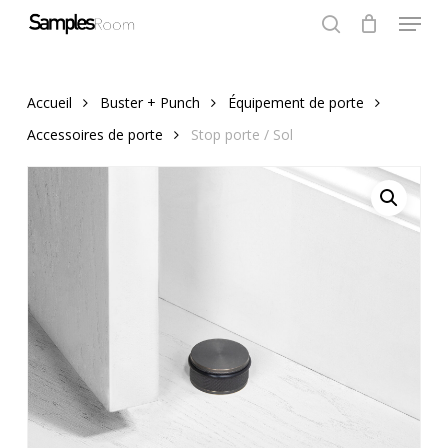
Menu
Skip
to
search
Close
Cart
Cart
Close
main
Menu
content
Accueil
Buster + Punch
Équipement de porte
Accessoires de porte
Stop porte / Sol