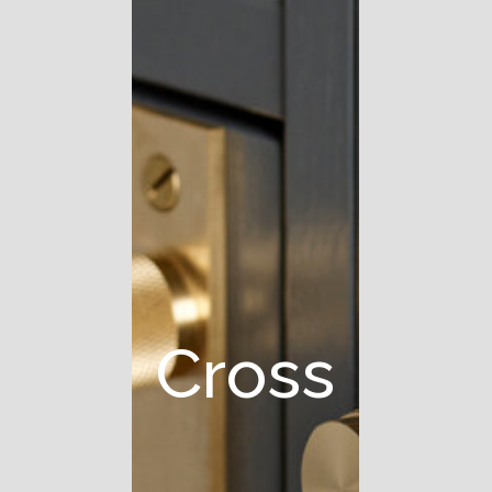
C
r
o
s
s