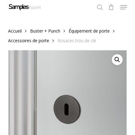
Menu
Skip
to
search
Close
Cart
Cart
Close
main
Menu
content
Accueil
Buster + Punch
Équipement de porte
Accessoires de porte
Rosaces trou de clé