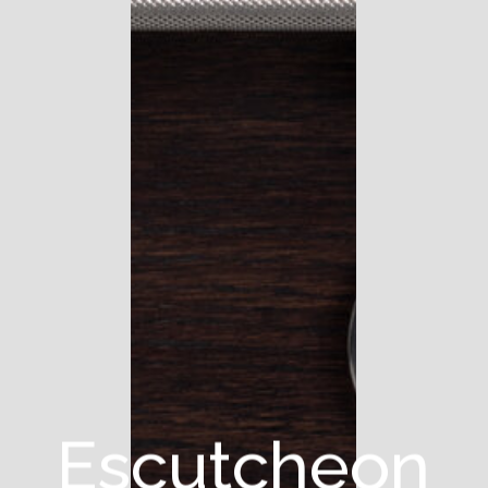
E
s
c
u
t
c
h
e
o
n