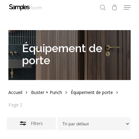
Menu
Skip
to
search
Close
Close
Cart
Cart
Close
main
Filters
Menu
content
Équipement de
porte
Accueil
Buster + Punch
Équipement de porte
Page 2
Filters