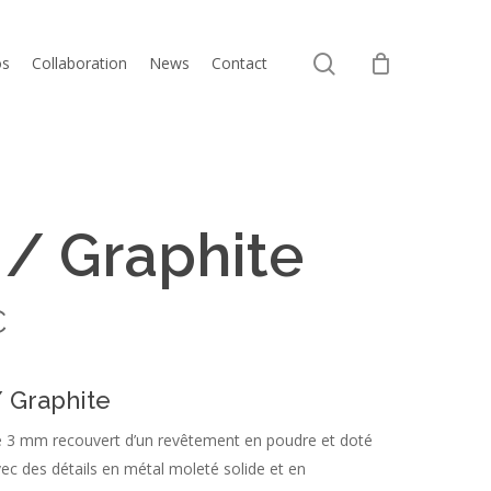
Close
search
Cart
os
Collaboration
News
Contact
 / Graphite
€
/ Graphite
de 3 mm recouvert d’un revêtement en poudre et doté
vec des détails en métal moleté solide et en