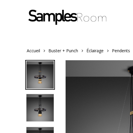
Skip
to
main
content
Accueil
Buster + Punch
Éclairage
Pendents