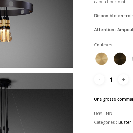
caoutchouc mat.
Disponible en trois
Attention : Ampo
Couleurs
Une grosse command
UGS :
ND
Catégories :
Buster