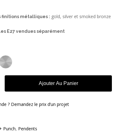
gold, silver et smoked bronze
 finitions métalliques :
ules E27 vendues séparément
Ajouter Au Panier
e ? Demandez le prix d’un projet
 + Punch
,
Pendents