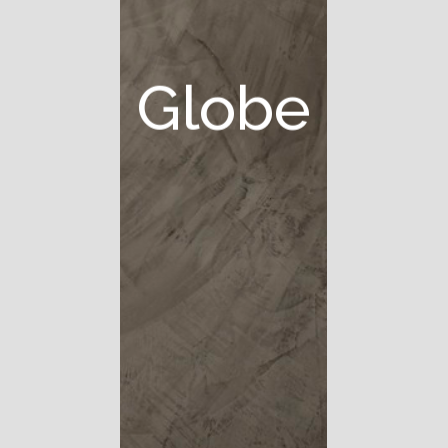
G
l
o
b
e