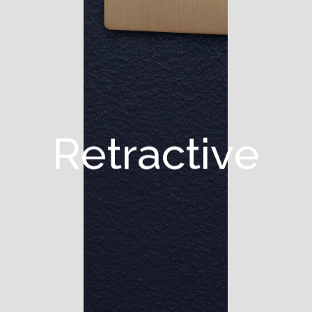
R
e
t
r
a
c
t
i
v
e