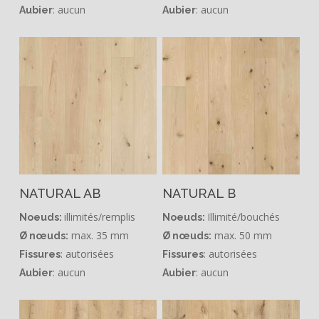
: aucun
: aucun
Aubier
Aubier
NATURAL AB
NATURAL B
illimités/remplis
Illimité/bouchés
Noeuds:
Noeuds:
max. 35 mm
max. 50 mm
Ø nœuds:
Ø nœuds:
: autorisées
: autorisées
Fissures
Fissures
: aucun
: aucun
Aubier
Aubier