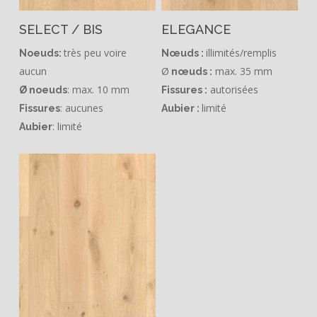
SELECT / BIS
ELEGANCE
très peu voire
illimités/remplis
Noeuds:
Nœuds :
aucun
Ø
max. 35 mm
nœuds :
: max. 10 mm
autorisées
Ø noeuds
Fissures :
: aucunes
limité
Fissures
Aubier :
: limité
Aubier