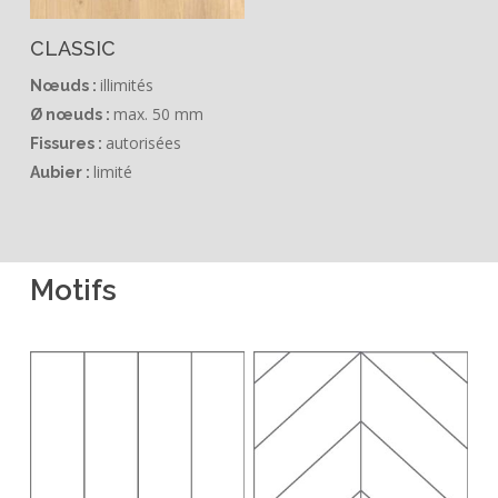
CLASSIC
illimités
Nœuds :
max. 50 mm
Ø
nœuds :
autorisées
Fissures :
limité
Aubier :
Motifs