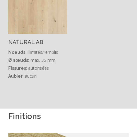
NATURAL AB
illimités/remplis
Noeuds:
max. 35 mm
Ø nœuds:
: autorisées
Fissures
: aucun
Aubier
Finitions