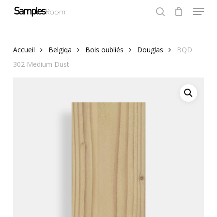
Menu
Skip
to
search
Close
Cart
Cart
Close
main
Menu
content
Accueil
Belgiqa
Bois oubliés
Douglas
BQD
302 Medium Dust