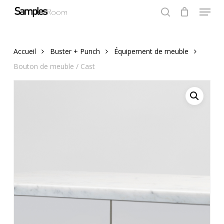
Menu
Skip
to
search
Close
Cart
Cart
Close
main
Menu
content
Accueil
Buster + Punch
Équipement de meuble
Bouton de meuble / Cast