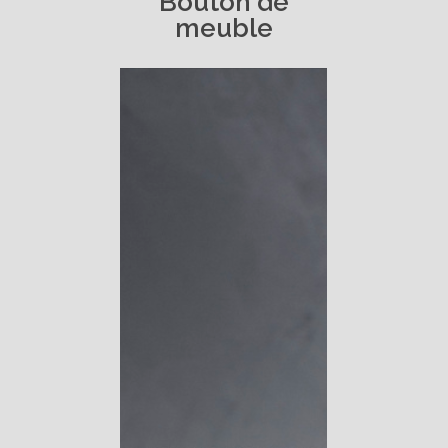
Bouton
de
meuble