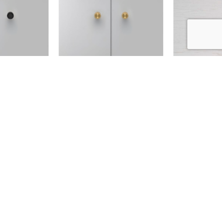
Sous-total :
0,00
€
Voir Le Panier
Commander
Produits similaires
1/4