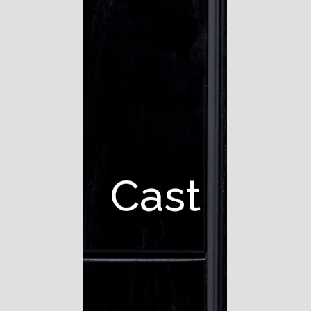
C
a
s
t