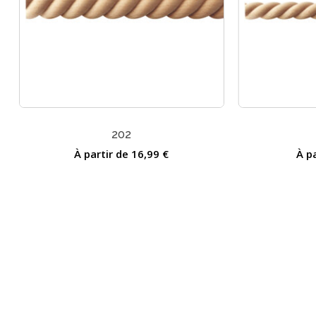
202
À partir de
16,99
€
À p