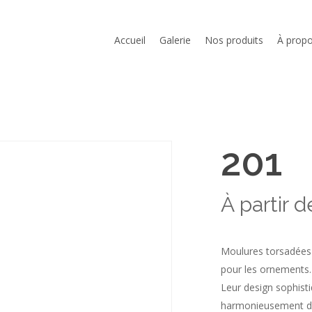
Cart
Accueil
Galerie
Nos produits
À prop
201
À partir 
Moulures torsadées e
pour les ornements.
Leur design sophisti
harmonieusement da