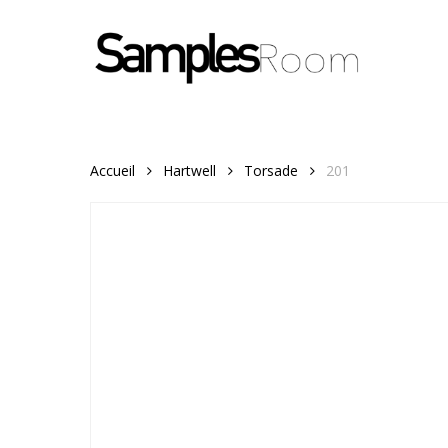
Skip
to
main
content
Accueil
Hartwell
Torsade
201