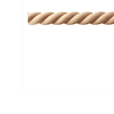
Hit enter to search or ESC to close