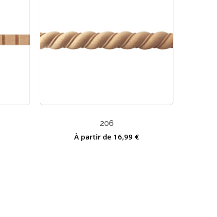
Ce
produit
a
206
plusieurs
variations.
À partir de
16,99
€
Les
options
peuvent
être
choisies
sur