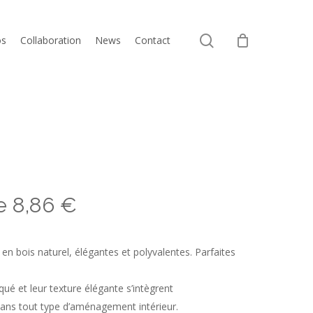
Close
search
Cart
os
Collaboration
News
Contact
de
8,86
€
n bois naturel, élégantes et polyvalentes. Parfaites
qué et leur texture élégante s’intègrent
ns tout type d’aménagement intérieur.