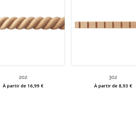
Ce
produit
a
202
302
s
plusieurs
ns.
À partir de
16,99
€
variations.
À partir de
8,93
€
Les
options
peuvent
être
choisies
sur