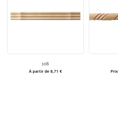
108
À partir de
8,71
€
Pri