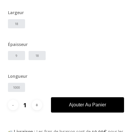
Largeur
18
Épaisseur
9
18
Longueur
1000
Ajouter Au Panier
Les frais de livraison sont de
pour les
Livraison :
19,99€