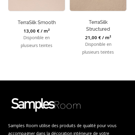
TerraSilk
TerraSilk Smooth
Structured
13,00
€
/ m²
21,00
€
/ m²
Disponible en
Disponible en
plusieurs teintes
plusieurs teintes
Samples Room utilise des produits de qualité pour vous
accompagner dans la décoration intérieure de votre