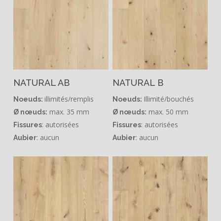
NATURAL AB
NATURAL B
illimités/remplis
Illimité/bouchés
Noeuds:
Noeuds:
max. 35 mm
max. 50 mm
Ø nœuds:
Ø nœuds:
: autorisées
: autorisées
Fissures
Fissures
: aucun
: aucun
Aubier
Aubier