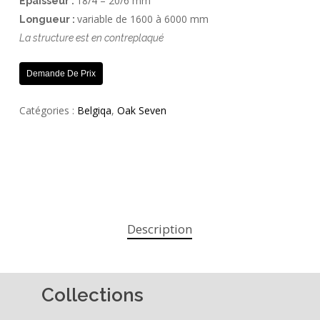
18/4 – 20/6 mm
Épaisseur :
variable de 1600 à 6000 mm
Longueur :
La structure est en contreplaqué
Demande De Prix
Catégories :
Belgiqa
,
Oak Seven
Description
Collections