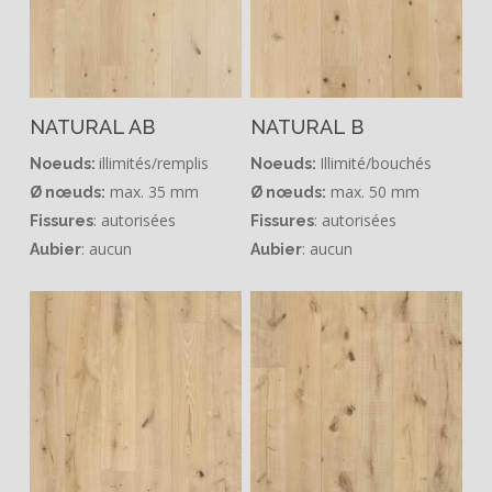
NATURAL AB
NATURAL B
illimités/remplis
Illimité/bouchés
Noeuds:
Noeuds:
max. 35 mm
max. 50 mm
Ø nœuds:
Ø nœuds:
: autorisées
: autorisées
Fissures
Fissures
: aucun
: aucun
Aubier
Aubier