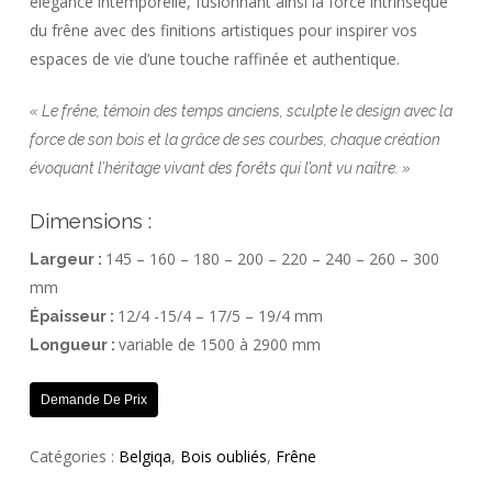
élégance intemporelle, fusionnant ainsi la force intrinsèque
du frêne avec des finitions artistiques pour inspirer vos
espaces de vie d’une touche raffinée et authentique.
« Le frêne, témoin des temps anciens, sculpte le design avec la
force de son bois et la grâce de ses courbes, chaque création
évoquant l’héritage vivant des forêts qui l’ont vu naître. »
Dimensions :
145 – 160 – 180 – 200 – 220 – 240 – 260 – 300
Largeur :
mm
12/4 -15/4 – 17/5 – 19/4 mm
Épaisseur :
variable de 1500 à 2900 mm
Longueur :
Demande De Prix
Catégories :
Belgiqa
,
Bois oubliés
,
Frêne