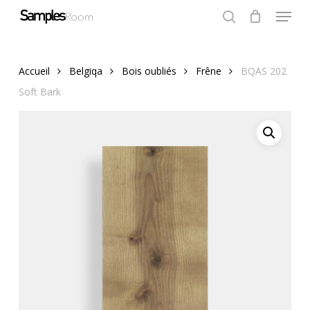
Menu
Skip
to
search
Close
Cart
Cart
Close
main
Menu
content
Accueil
Belgiqa
Bois oubliés
Frêne
BQAS 202
Soft Bark