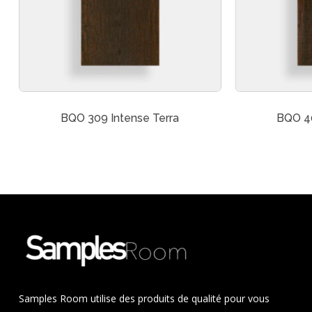
BQO 309 Intense Terra
BQO 40
Samples Room utilise des produits de qualité pour vous