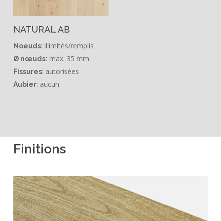
NATURAL AB
illimités/remplis
Noeuds:
max. 35 mm
Ø nœuds:
: autorisées
Fissures
: aucun
Aubier
Finitions