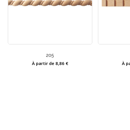
205
À partir de
8,86
€
À p