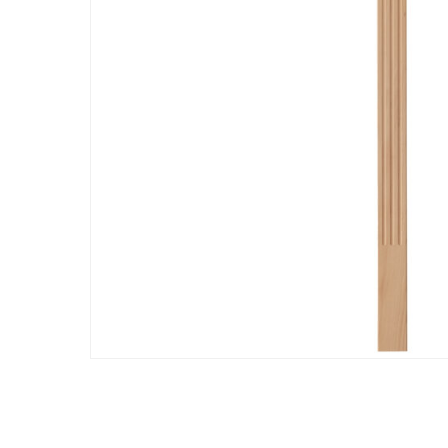
Hit enter to search or ESC to close