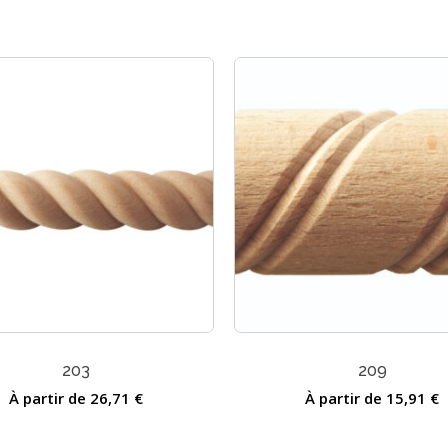
Ce
produit
a
203
209
s
plusieurs
ns.
À partir de
26,71
€
variations.
À partir de
15,91
€
Les