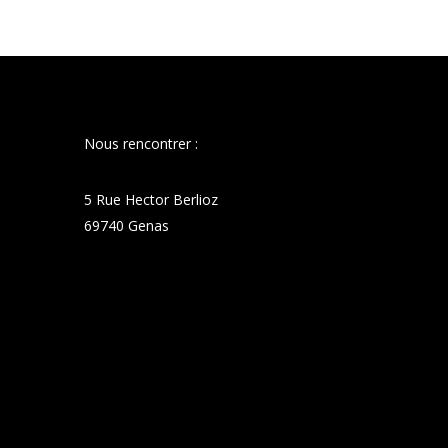
options
peuvent
être
choisies
sur
la
Nous rencontrer :
page
du
5 Rue Hector Berlioz
produit
69740 Genas