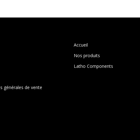
options
peuvent
être
choisies
sur
la
Accueil
page
Nos produits
du
produit
Latho Components
s générales de vente