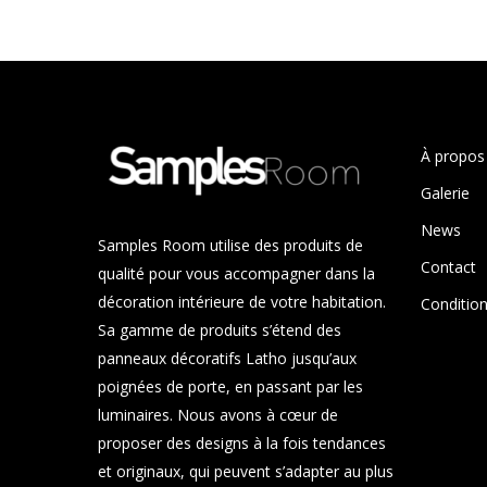
options
options
peuvent
peuvent
être
être
choisies
choisies
sur
sur
la
la
À propos
page
page
Galerie
du
du
produit
produit
News
Samples Room utilise des produits de
Contact
qualité pour vous accompagner dans la
décoration intérieure de votre habitation.
Condition
Sa gamme de produits s’étend des
panneaux décoratifs Latho jusqu’aux
poignées de porte, en passant par les
luminaires. Nous avons à cœur de
proposer des designs à la fois tendances
et originaux, qui peuvent s’adapter au plus