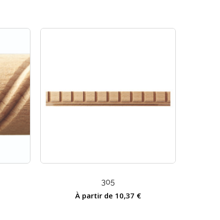
Ce
produit
a
305
plusieurs
variations.
À partir de
10,37
€
Les