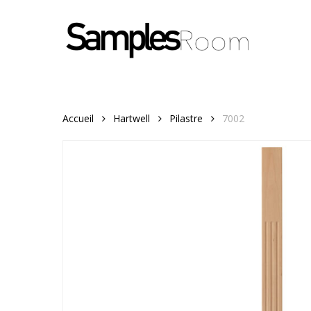
Skip
to
main
content
Accueil
Hartwell
Pilastre
7002