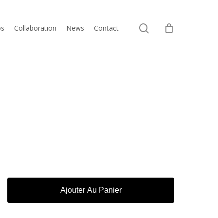
Close
search
Cart
os
Collaboration
News
Contact
Ajouter Au Panier