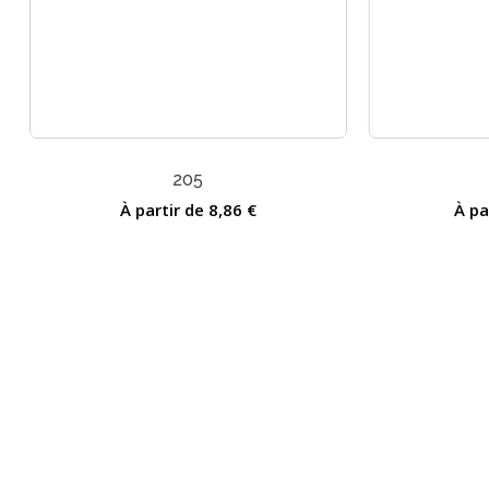
205
À partir de
8,86
€
À pa