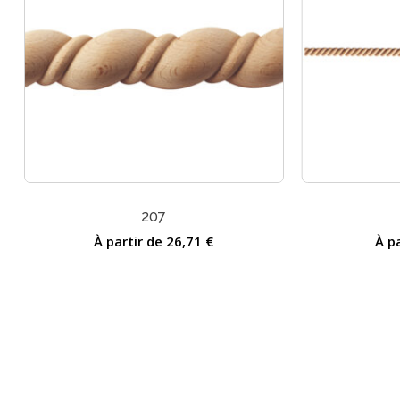
207
À partir de
26,71
€
À p