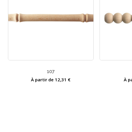
107
À partir de
12,31
€
À p