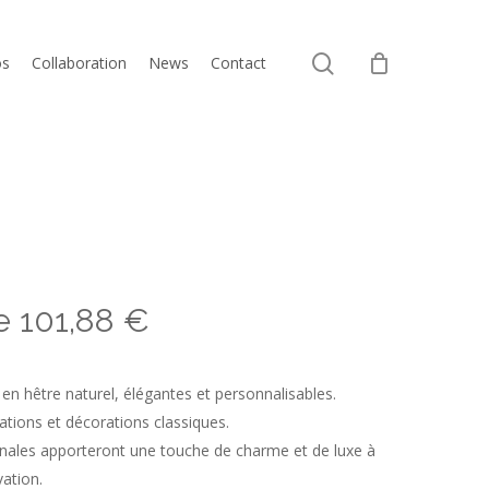
Close
search
Cart
os
Collaboration
News
Contact
de
101,88
€
en hêtre naturel, élégantes et personnalisables.
ations et décorations classiques.
anales apporteront une touche de charme et de luxe à
ation.