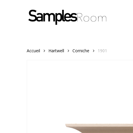
Skip
to
main
content
Accueil
Hartwell
Corniche
1901