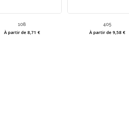
Ce
produit
a
108
405
s
plusieurs
ns.
À partir de
8,71
€
variations.
À partir de
9,58
€
Les
options
peuvent
être
choisies
sur
la
page
du
produit