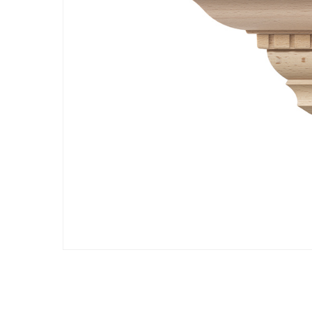
Hit enter to search or ESC to close