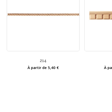
214
À partir de
5,40
€
À pa