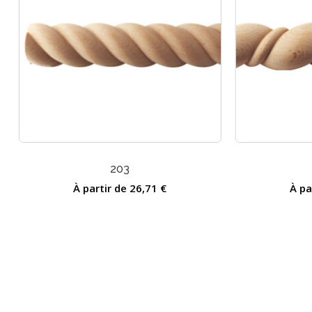
203
À partir de
26,71
€
À pa