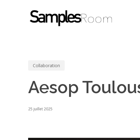
Skip
to
main
content
Collaboration
Aesop Toulou
25 juillet 2025